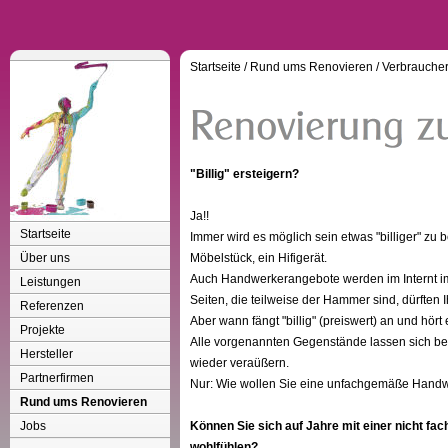
Startseite
/
Rund ums Renovieren
/
Verbraucher
"Billig" ersteigern?
Ja!!
Startseite
Immer wird es möglich sein etwas "billiger" zu
Über uns
Möbelstück, ein Hifigerät.
Auch Handwerkerangebote werden im Internt imm
Leistungen
Seiten, die teilweise der Hammer sind, dürften 
Referenzen
Aber wann fängt "billig" (preiswert) an und hört
Projekte
Alle vorgenannten Gegenstände lassen sich bei
Hersteller
wieder veraüßern.
Partnerfirmen
Nur: Wie wollen Sie eine unfachgemäße Handwe
Rund ums Renovieren
Jobs
Können Sie sich auf Jahre mit einer nicht f
wohlfühlen?